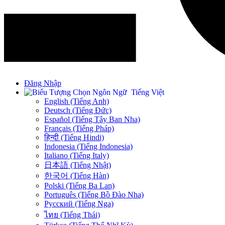
Đăng Nhập
Tiếng Việt
English (Tiếng Anh)
Deutsch (Tiếng Đức)
Español (Tiếng Tây Ban Nha)
Français (Tiếng Pháp)
हिन्दी (Tiếng Hindi)
Indonesia (Tiếng Indonesia)
Italiano (Tiếng Italy)
日本語 (Tiếng Nhật)
한국어 (Tiếng Hàn)
Polski (Tiếng Ba Lan)
Português (Tiếng Bồ Đào Nha)
Русский (Tiếng Nga)
ไทย (Tiếng Thái)